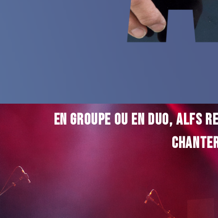
en groupe ou en duo,
alfs re
chante