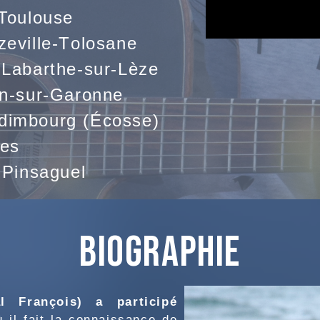
 Toulouse
zeville-Tolosane
 Labarthe-sur-Lèze
un-sur-Garonne
dimbourg (Écosse)
res
 Pinsaguel
BIOGRAPHIE
l François) a participé
ù il fait la connaissance de