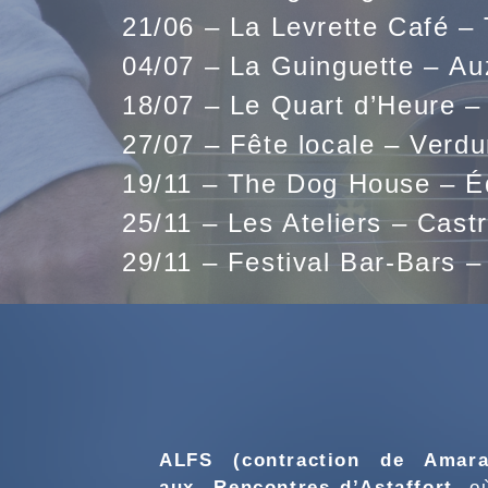
21/06 – La Levrette Café –
04/07 – La Guinguette
– Au
18/07 – Le Quart d’Heure –
27/07 – Fête locale – Verd
19/11 – The Dog House – É
25/11 – Les Ateliers – Cast
29/11 – Festival Bar-Bars –
ALFS (contraction de Amara
aux
Rencontres d’Astaffort
, o