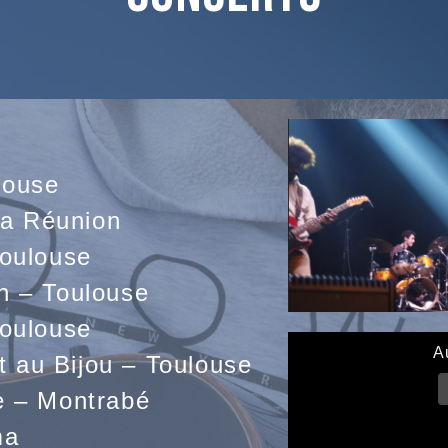
louse
La Réunion
Toulouse
n – Toulouse
Toulouse
A
tt au Bijou – Toulouse
e – Montrabé
ma