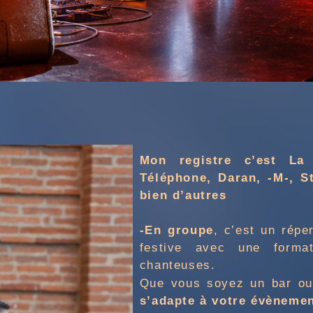
Mon registre c’est La 
Téléphone, Daran, -M-, S
bien d’autres
-En groupe
, c’est un répe
festive avec une form
chanteuses.
Que vous soyez un bar ou
s’
adapte à votre évènemen