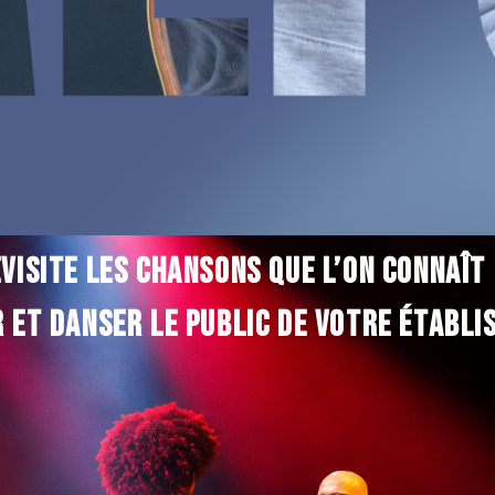
visite les chansons que l’on connaît 
r et
danser le public de votre établi