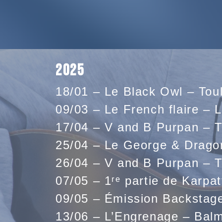
2025
18/01 – Le Black Owl – Tou
09/03 – Le French flaire – 
17/04 – V and B Purpan – 
25/04 – Le George & Drago
26/04 – V and B Purpan – 
07/05 – 1ʳᵉ partie de Karpa
09/05 – Émission Backstag
13/06 – L’Engrenage – Bal